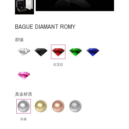
BAGUE DIAMANT ROMY
群镶
钻
黑
红
祖
蓝
石
钻
宝
母
宝
石
绿
石
红宝石
粉
红
蓝
宝
真金材质
石
白
黄
玫
铂
金
金
瑰
金
金
白金