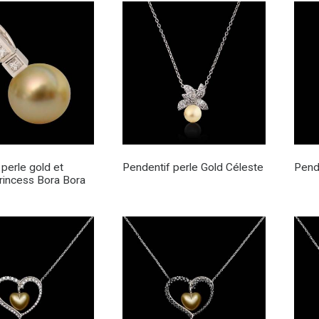
 perle gold et
Pendentif perle Gold Céleste
Pend
rincess Bora Bora