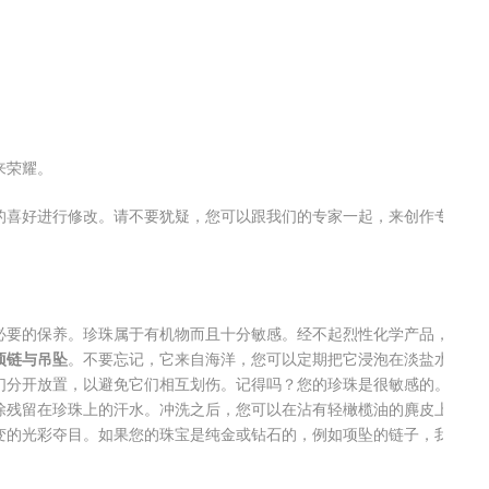
来荣耀。
的喜好进行修改。请不要犹疑，您可以跟我们的专家一起，来创作专
必要的保养。珍珠属于有机物而且十分敏感。经不起烈性化学产品，
项链与吊坠
。不要忘记，它来自海洋，您可以定期把它浸泡在淡盐水
们分开放置，以避免它们相互划伤。记得吗？您的珍珠是很敏感的。
除残留在珍珠上的汗水。冲洗之后，您可以在沾有轻橄榄油的麂皮上
变的光彩夺目。如果您的珠宝是纯金或钻石的，例如项坠的链子，我