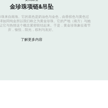
金珍珠项链&吊坠
珍珠来自南海。它的底色是奶油色与金色，由香槟色与黄色过
泽如同纯金所以我们称之为黄金珍珠。它的产地（南方）与她
让它与热情这个概念紧密联结起来。于是，黄金珍珠象征着节
庆，愉悦，阳光，权利与友好。
了解更多内容