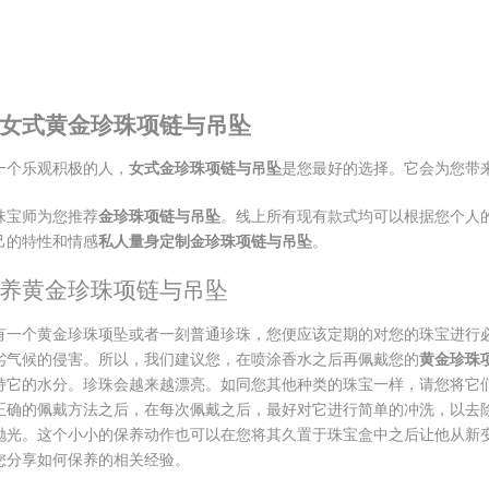
女式黄金珍珠项链与
吊
坠
一个乐观积极的人，
女式金珍珠
项链
与吊
坠
是您最好的选择。它会为您带
珠宝师为您推荐
金珍珠
项链
与吊
坠
。线上所有现有款式均可以根据您个人
己的特性和情感
私人量身定制金珍珠
项链
与吊
坠
。
养黄金珍珠项链与吊坠
有一个黄金珍珠项坠或者一刻普通珍珠，您便应该定期的对您的珠宝进行
劣气候的侵害。所以，我们建议您，在喷涂香水之后再佩戴您的
黄金珍珠
持它的水分。珍珠会越来越漂亮。如同您其他种类的珠宝一样，请您将它
正确的佩戴方法之后，在每次佩戴之后，最好对它进行简单的冲洗，以去
抛光。这个小小的保养动作也可以在您将其久置于珠宝盒中之后让他从新
您分享如何保养的相关经验。