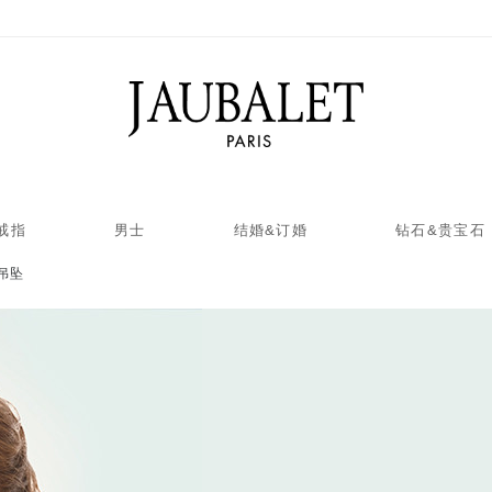
戒指
男士
结婚&订婚
钻石&贵宝石
吊坠