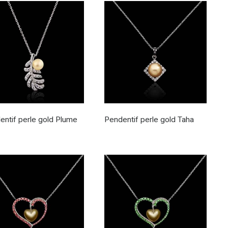
entif perle gold Plume
Pendentif perle gold Taha