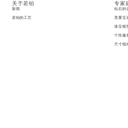
关于若铂
专家
新闻
钻石的
若铂的工艺
贵重宝
珠宝模
个性服
尺寸指