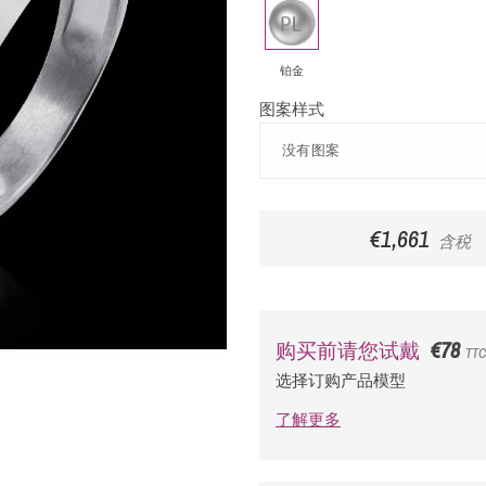
铂
金
铂金
图案样式
€1,661
含税
€78
购买前请您试戴
TTC
选择订购产品模型
了解更多