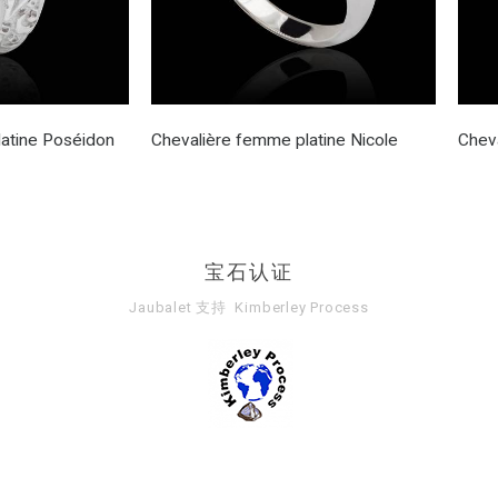
atine Poséidon
Chevalière femme platine Nicole
Chev
宝石认证
Jaubalet 支持
Kimberley Process