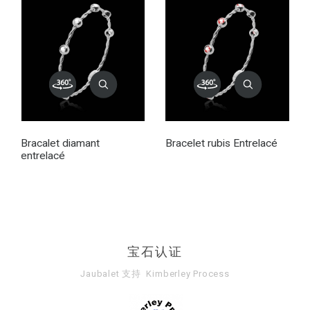
Bracalet diamant
Bracelet rubis Entrelacé
entrelacé
宝石认证
Jaubalet 支持
Kimberley Process