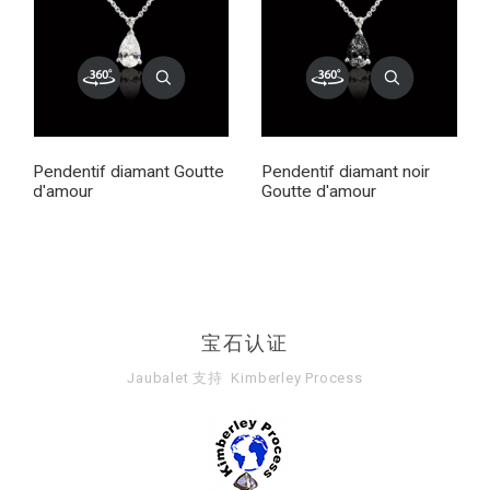
Pendentif diamant Goutte
Pendentif diamant noir
d'amour
Goutte d'amour
宝石认证
Jaubalet 支持
Kimberley Process