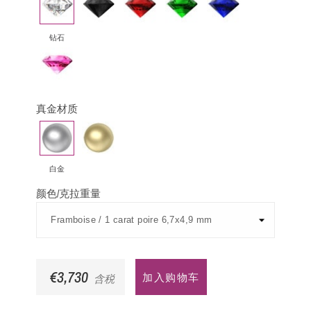
石
钻
宝
母
宝
石
绿
石
钻石
粉
红
蓝
宝
真金材质
石
白
黄
金
金
白金
颜色/克拉重量
€3,730
加入购物车
含税