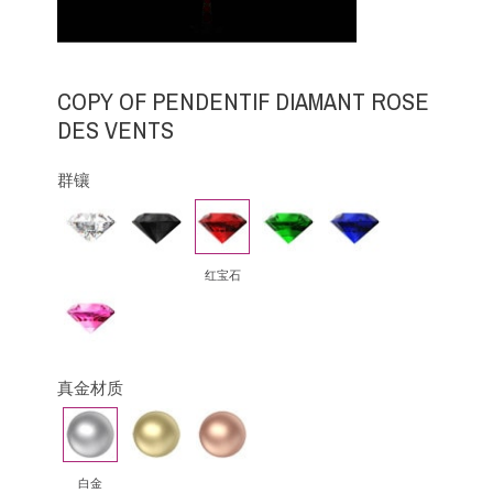
COPY OF PENDENTIF DIAMANT ROSE
DES VENTS
群镶
钻
黑
红
祖
蓝
石
钻
宝
母
宝
石
绿
石
红宝石
粉
红
蓝
宝
真金材质
石
白
黄
玫
金
金
瑰
金
白金