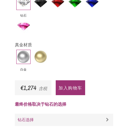
石
钻
宝
母
宝
石
绿
石
钻石
粉
红
蓝
宝
真金材质
石
白
黄
金
金
白金
€1,274
加入购物车
含税
最终价格取决于钻石的选择
钻石选择