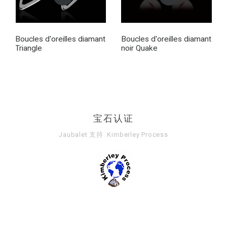
Boucles d'oreilles diamant
Boucles d'oreilles diamant
Triangle
noir Quake
宝石认证
Jaubalet 支持
Kimberley Process