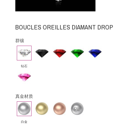
BOUCLES OREILLES DIAMANT DROP
群镶
钻
黑
红
祖
蓝
石
钻
宝
母
宝
石
绿
石
钻石
粉
红
蓝
宝
真金材质
石
白
黄
玫
铂
金
金
瑰
金
金
白金