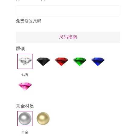
bleu ou saphir rose
免费修改尺码
尺码指南
群镶
钻
黑
红
祖
蓝
石
钻
宝
母
宝
石
绿
石
钻石
粉
红
蓝
宝
真金材质
石
白
黄
金
金
白金