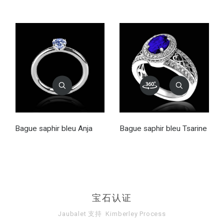
Bague saphir bleu Anja
Bague saphir bleu Tsarine
宝石认证
Jaubalet 支持
Kimberley Process