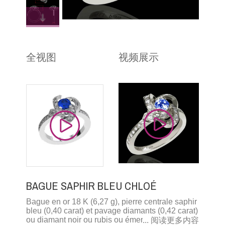
全视图
视频展示
BAGUE SAPHIR BLEU CHLOÉ
Bague en or 18 K (6,27 g), pierre centrale saphir
bleu (0,40 carat) et pavage diamants (0,42 carat)
ou diamant noir ou rubis ou émeraude ou saphir
... 阅读更多内容