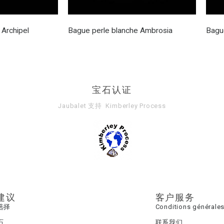
 Archipel
Bague perle blanche Ambrosia
Bagu
宝石认证
Jaubalet 支持
Kimberley Process
建议
客户服务
选择
Conditions générales
石
联系我们