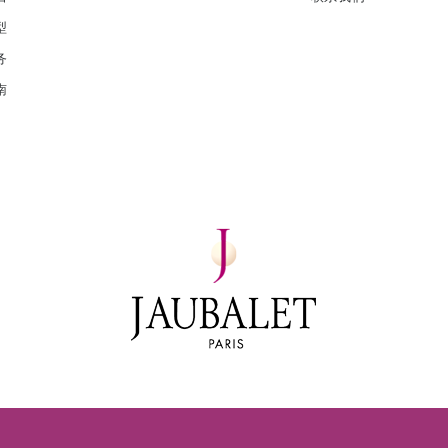
型
务
南