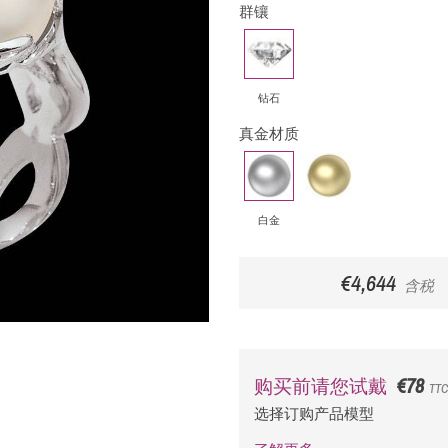
群镶
钻
石
钻石
真金材质
白
黄
金
金
白金
€4,644
含税
€78
购买前请您试戴
TTC
选择订购产品模型