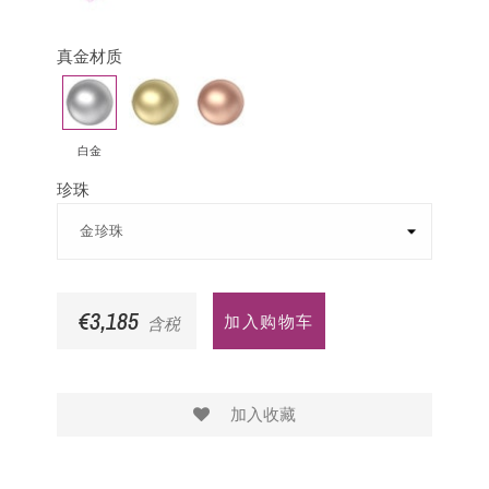
蓝
宝
真金材质
石
白
黄
玫
金
金
瑰
金
白金
珍珠
€3,185
加入购物车
含税
加入收藏