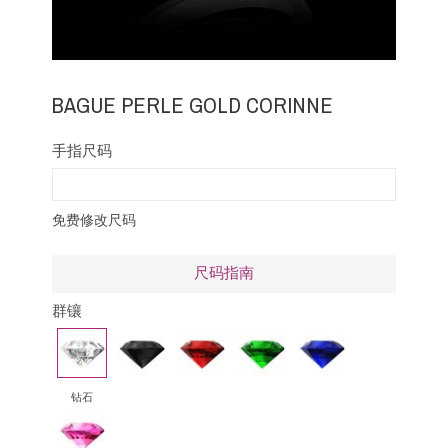
BAGUE PERLE GOLD CORINNE
手指尺码
免费修改尺码
尺码指南
群镶
钻
黑
红
祖
蓝
石
钻
宝
母
宝
石
绿
石
钻石
粉
红