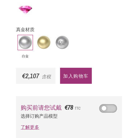
粉
红
蓝
宝
真金材质
石
白
黄
铂
金
金
金
白金
€2,107
加入购物车
含税
€78
购买前请您试戴
TTC
选择订购产品模型
了解更多