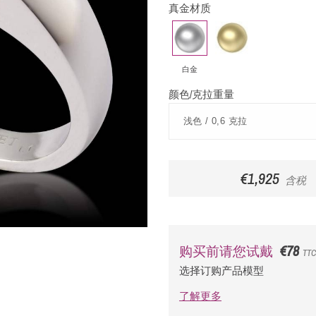
真金材质
白
黄
金
金
白金
颜色/克拉重量
€1,925
含税
€78
购买前请您试戴
TTC
选择订购产品模型
了解更多