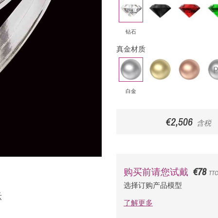
钻
黑
红
祖
石
钻
宝
母
石
绿
钻石
真金材质
白
黄
玫
铂
金
金
瑰
金
金
白金
€2,506
含税
€78
购买前请您试戴
TTC
选择订购产品模型
示
了解更多