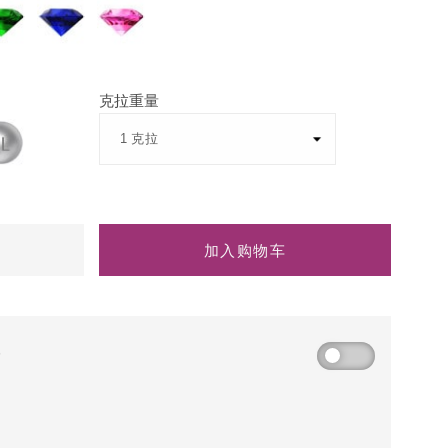
蓝
粉
宝
红
石
蓝
宝
克拉重量
石
加入购物车