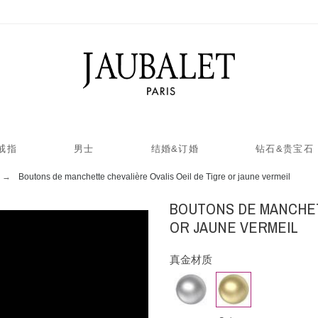
戒指
男士
结婚&订婚
钻石&贵宝石
Boutons de manchette chevalière Ovalis Oeil de Tigre or jaune vermeil
BOUTONS DE MANCHET
OR JAUNE VERMEIL
真金材质
Or
Argent
Or
rose
palladié
jaune
vermeil
vermeil